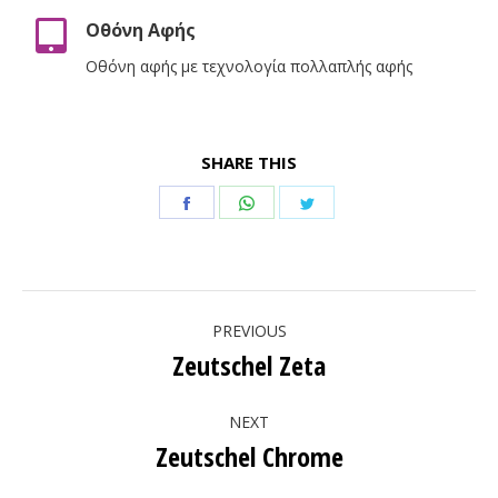
Οθόνη Αφής
Οθόνη αφής με τεχνολογία πολλαπλής αφής
SHARE THIS
Share
Share
Share
on
on
on
Facebook
WhatsApp
Twitter
Project
PREVIOUS
navigation
Zeutschel Zeta
Previous
project:
NEXT
Zeutschel Chrome
Next
project: